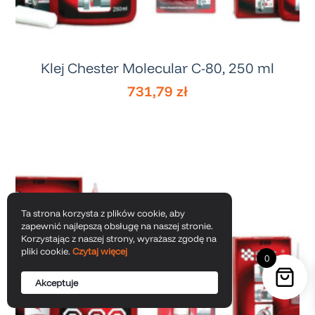
Klej Chester Molecular C-80, 250 ml
731,79
zł
Ta strona korzysta z plików cookie, aby
zapewnić najlepszą obsługę na naszej stronie.
Korzystając z naszej strony, wyrażasz zgodę na
pliki cookie.
Czytaj więcej
0
Akceptuje