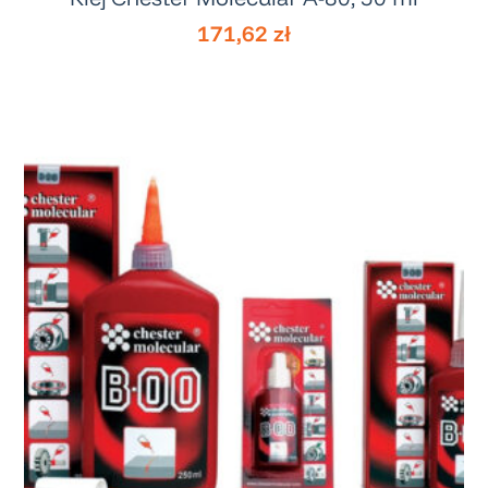
171,62
zł